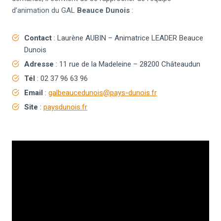
d’animation du GAL
Beauce Dunois
:
Contact
: Laurène AUBIN – Animatrice LEADER Beauce
Dunois
Adresse
: 11 rue de la Madeleine – 28200 Châteaudun
Tél
: 02 37 96 63 96
Email
:
galbeaucedunois@pays-dunois.fr
Site
:
paysdunois.fr