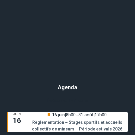
Agenda
Évènements à venir
Mis
JUIN
16 juin|8h00
31 août|17h00
-
16
en
Règlementation – Stages sportifs et accueils
avant
collectifs de mineurs – Période estivale 2026