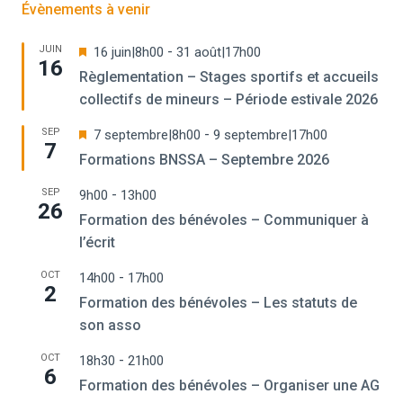
Évènements à venir
Mis
JUIN
-
16 juin|8h00
31 août|17h00
16
en
Règlementation – Stages sportifs et accueils
avant
collectifs de mineurs – Période estivale 2026
Mis
SEP
-
7 septembre|8h00
9 septembre|17h00
7
en
Formations BNSSA – Septembre 2026
avant
SEP
-
9h00
13h00
26
Formation des bénévoles – Communiquer à
l’écrit
OCT
-
14h00
17h00
2
Formation des bénévoles – Les statuts de
son asso
OCT
-
18h30
21h00
6
Formation des bénévoles – Organiser une AG