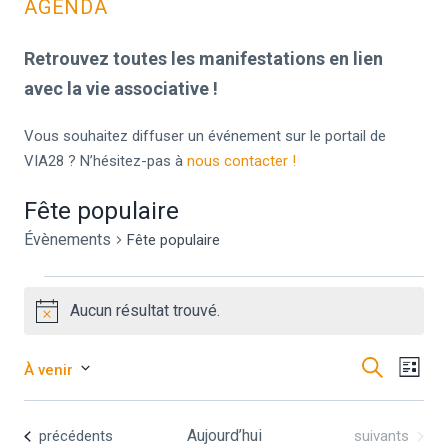
AGENDA
Retrouvez toutes les manifestations en lien
avec la vie associative !
Vous souhaitez diffuser un événement sur le portail de
VIA28 ? N’hésitez-pas à
nous contacter !
Fête populaire
Évènements
Fête populaire
Aucun résultat trouvé.
Notice
Recher
Recherche
Nav
À venir
Liste
Sélectionnez
de
et
une
Évènements
Aujourd’hui
Évènements
précédents
suivants
vue